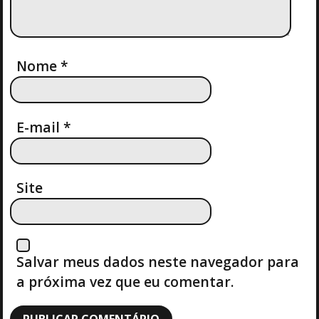
D
E
Nome
*
P
O
E-mail
*
S
T
Site
Salvar meus dados neste navegador para
a próxima vez que eu comentar.