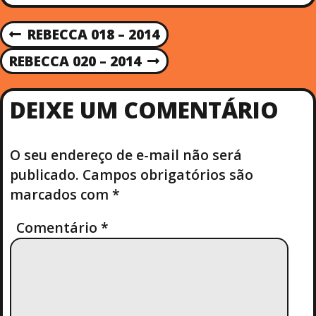
N
REBECCA 018 – 2014
P
R
A
REBECCA 020 – 2014
N
E
E
V
V
X
I
DEIXE UM COMENTÁRIO
T
O
E
P
U
O
S
O seu endereço de e-mail não será
G
S
P
publicado.
Campos obrigatórios são
T
O
A
marcados com
*
S
T
Ç
Comentário
*
Ã
O