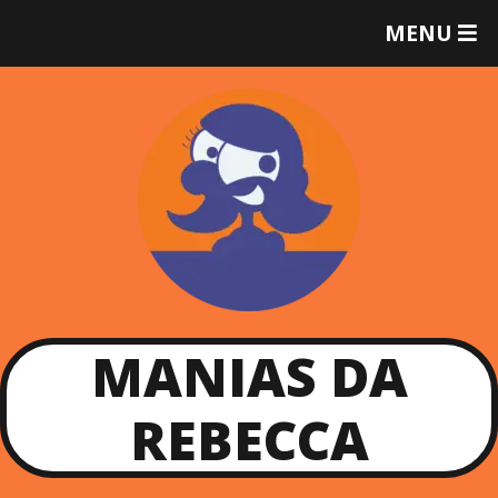
T
MENU
O
G
G
L
E
M
E
N
U
MANIAS DA
REBECCA